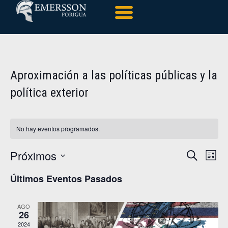
Aproximación a las políticas públicas y la
política exterior
No hay eventos programados.
Navegación
Próximos
Naveg
Buscar
Lista
de
de
Selecciona
vistas
búsqueda
Últimos Eventos Pasados
la
de
y
fecha.
Event
vistas
de
AGO
26
Eventos
2024